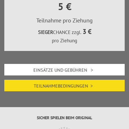
5 €
Teilnahme pro Ziehung
3 €
SIEGER
CHANCE zzgl.
pro Ziehung
EINSÄTZE UND GEBÜHREN
>
TEILNAHMEBEDINGUNGEN
>
SICHER SPIELEN BEIM ORIGINAL