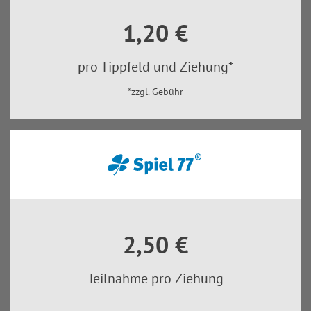
1,20 €
pro Tippfeld und Ziehung*
*zzgl. Gebühr
2,50 €
Teilnahme pro Ziehung