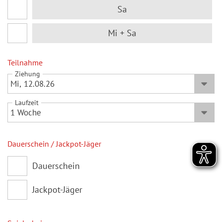
a
n
Sa
h
n
le
z
Mi + Sa
n
a
h
Q
Teilnahme
le
u
Ziehung
n
o
t
Q
Laufzeit
e
u
n
o
t
S
Dauerschein / Jackpot-Jäger
e
p
n
ie
Dauerschein
l
S
p
p
Jackpot-Jäger
la
ie
n
l