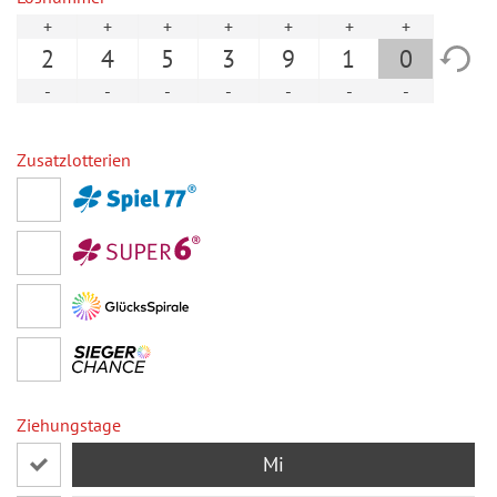
c
1
3
4
2
8
0
9
h
+
+
+
+
+
+
+
S
ei
2
4
5
3
9
1
0
p
n
ie
-
-
-
-
-
-
-
3
5
6
4
0
2
1
la
S
4
6
7
5
3
2
n
p
Zusatzlotterien
le
ie
5
7
8
6
4
3
it
la
6
8
9
7
5
4
u
n
7
9
0
8
6
5
n
le
g
it
8
0
9
7
6
u
G
9
0
8
7
n
e
g
w
0
9
8
i
G
0
9
Ziehungstage
n
e
0
n
w
Mi
z
i