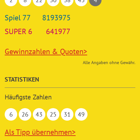
Spiel 77
8193975
SUPER 6
641977
Gewinnzahlen & Quoten
>
Alle Angaben ohne Gewähr.
STATISTIKEN
Häufigste Zahlen
6
26
43
25
31
49
Als Tipp übernehmen
>