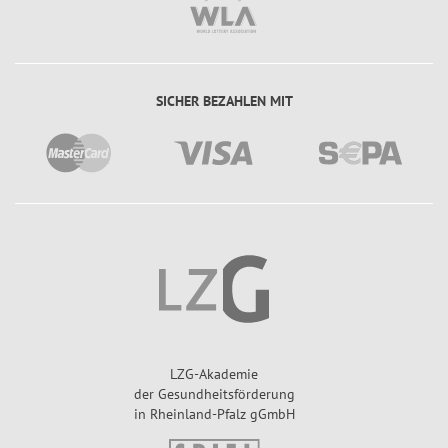
SICHER BEZAHLEN MIT
LZG-Akademie
der Gesundheitsförderung
in Rheinland-Pfalz gGmbH