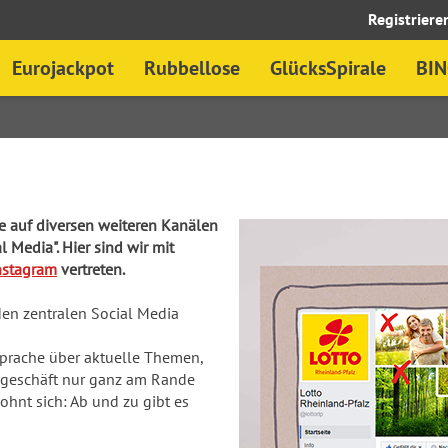
Registriere
Bitte füllen Sie die na
Eurojackpot
Rubbellose
GlücksSpirale
BIN
damit Sie unser Spiel
fsänger
LottoElf
Service Spielerschutz
Lotto
E-Mail-Adresse
lanleitung
lanleitung
ne spielen
lanleitung
lerklärung
lanleitung
 6aus45 Auswahlwette
l 77
s
ungsportrait
ait
änger
Statistiken
Statistiken
Angebot in der Annahmes
Zahlen & Quoten
Quoten
Statistiken
TOTO 13er Ergebniswett
SiegerChance
Sonderauslosungen
KultDING
Spielberichte
Termine
Rubbellose kann ich online spielen?
ktioniert die GlücksSpirale?
Spiele gehen mit dem torreichsten
gazin
Tippen Sie den Spielausgang von 13
Fehlende Zahlen
Trefferbilanz
1-Euro-Lose
Gewinnzahlen
Trefferbilanz
chieden aus?
Fußballspielen
en & Quoten
en & Quoten
nnzahlen
en & Quoten
R 6
tungsauftrag
ine
bersicht
plus 5
Kontakt und Formulare
Passwort
Trefferbilanz
2-Euro-Lose
Quoten
Ihr Glücks-Tipp
ormalschein
Normalschein
e auf diversen weiteren Kanälen
oldene 7
ewinnzahlen
ewinnzahlen
ewinnzahlen
l Media". Hier sind wir mit
5-Euro-Lose
ien
ystemschein
Projekte
Systemschein
eiße 7
nstagram
vertreten.
uoten
uoten
uoten
10-Euro-Lose
pielanleitung
Spielanleitung
50
ANM
denaktion
20-Euro-Lose
 den zentralen Social Media
ewinnzahlen
Gewinnzahlen
iamant 7
uoten
Quoten
 Sprache über aktuelle Themen,
olke 7
pielplan
Spielplan
iegeschäft nur ganz am Rande
20
lohnt sich: Ab und zu gibt es
Neu hier?
Dann
latin 7