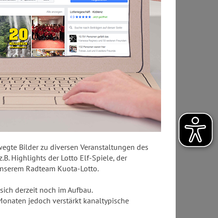
GISTRIEREN
wegte Bilder zu diversen Veranstaltungen des
.B. Highlights der Lotto Elf-Spiele, der
unserem Radteam Kuota-Lotto.
sich derzeit noch im Aufbau.
Monaten jedoch verstärkt kanaltypische