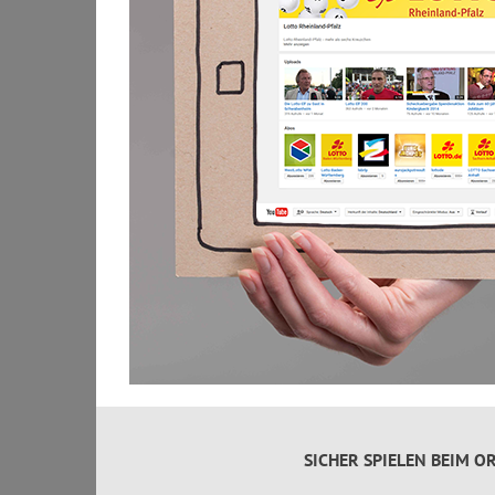
SICHER SPIELEN BEIM O