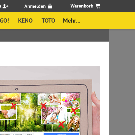
n
Warenkorb
Anmelden
chfolgenden Felder aus,
GO!
KENO
TOTO
Mehr...
eangebot nutzen können.
-Stiftung
Aktuelles
Zusatzlotterien
telle
e
10
50
540.000
300.000
EUR
EUR
MIO
MIO
EUR
EUR
Diesen Sonntag im Jackpot
Diesen Samstag im Jackpot
JETZT SPIELEN
JETZT SPIELEN
Diesen Dienstag im Jackpot
Diesen Samstag im Jackpot
ELDEN
JETZT MITSPIELEN
JETZT MITSPIELEN
JETZT SPIELEN
JETZT SPIELEN
Gewinnklasse 1, Chance rd. 1:1,6 Mio., ab 18 Jahren
Gewinnklasse 1, Chance rd. 1:1,3 Mio, ab 18 Jahren
Passwort vergessen?
Gewinnklasse 1, Chance rd. 1:140 Mio., ab 18 Jahren
Gewinnklasse 1, Chance rd. 1:140 Mio., ab 18 Jahren
 hier registrieren!