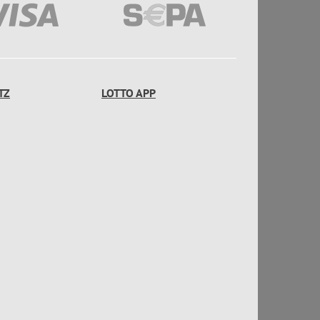
TZ
LOTTO APP