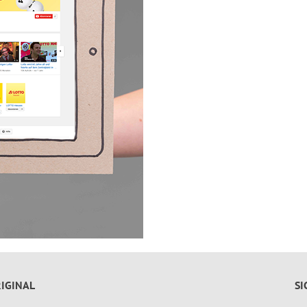
RIGINAL
SI