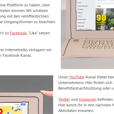
JETZT RE
ine Plattform zu haben, über
 treten können. Wir schätzen
ung mit den veröffentlichten
ine Umgangsformen zu beachten.
ht's zu
Facebook
, "Like" setzen
er Internetseite, verlagern wir
n Facebook-Kanal.
Unser
YouTube
-Kanal bietet be
Unternehmens. Hier finden sich z
Benefizfastnachtssitzung oder 
Twitter
und
Instagram
befinden 
Hier könnt Ihr in den nächsten 
Aktivitäten erwarten.