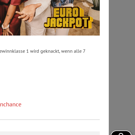
 Gewinnklasse 1 wird geknackt, wenn alle 7
nchance