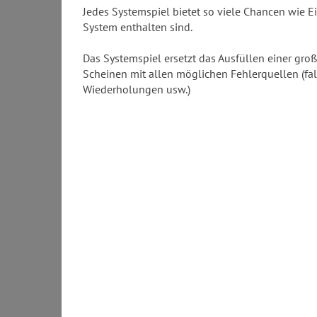
Jedes Systemspiel bietet so viele Chancen wie 
System enthalten sind.
Das Systemspiel ersetzt das Ausfüllen einer gr
Scheinen mit allen möglichen Fehlerquellen (fa
Wiederholungen usw.)