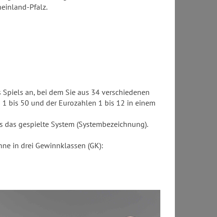
einland-Pfalz.
Spiels an, bei dem Sie aus 34 verschiedenen
1 bis 50 und der Eurozahlen 1 bis 12 in einem
us das gespielte System (Systembezeichnung).
nne in drei Gewinnklassen (GK):