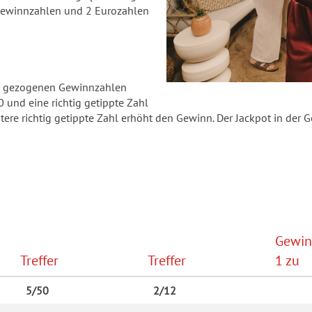
 Gewinnzahlen und 2 Eurozahlen
 7 gezogenen Gewinnzahlen
 und eine richtig getippte Zahl
itere richtig getippte Zahl erhöht den Gewinn. Der Jackpot in der
Gewin
Treffer
Treffer
1 zu
5/50
2/12