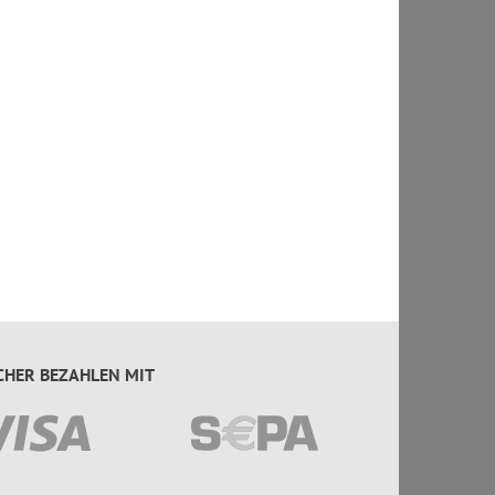
CHER BEZAHLEN MIT