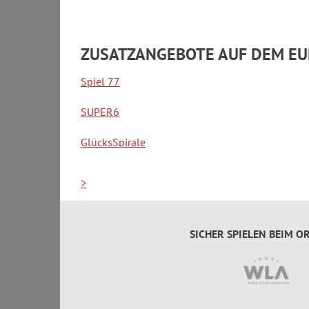
ZUSATZANGEBOTE AUF DEM EU
Spiel 77
SUPER6
GlücksSpirale
>
SICHER SPIELEN BEIM O