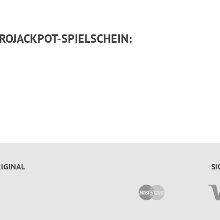
ROJACKPOT-SPIELSCHEIN:
RIGINAL
SI