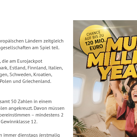
JETZT RE
ropäischen Ländern zeitgleich
gesellschaften am Spiel teil.
, die am Eurojackpot
k, Estland, Finnland, Italien,
gen, Schweden, Kroatien,
, Polen und Griechenland.
samt 50 Zahlen in einem
hlen angekreuzt. Davon müssen
übereinstimmen – mindestens 2
 Gewinnklasse 12.
n immer dienstags (erstmalig