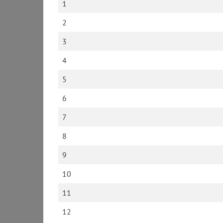
1
2
3
4
5
6
7
8
9
10
11
12