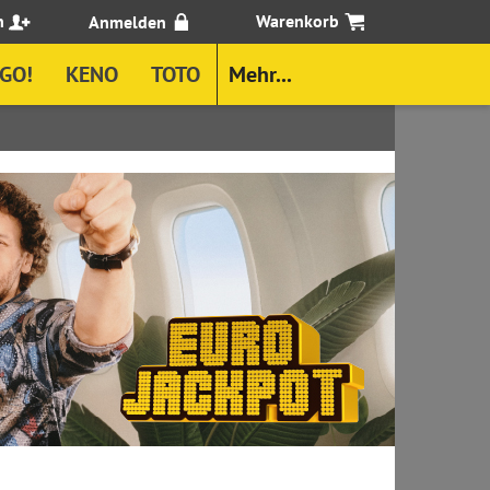
n
Warenkorb
Anmelden
chfolgenden Felder aus,
GO!
KENO
TOTO
Mehr...
eangebot nutzen können.
-Stiftung
Aktuelles
Zusatzlotterien
telle
e
32
50
540.000
300.000
EUR
EUR
MIO
MIO
EUR
EUR
Diesen Sonntag im Jackpot
Diesen Samstag im Jackpot
JETZT SPIELEN
JETZT SPIELEN
Diesen Freitag im Jackpot
Diesen Samstag im Jackpot
ELDEN
JETZT MITSPIELEN
JETZT MITSPIELEN
JETZT SPIELEN
JETZT SPIELEN
Gewinnklasse 1, Chance rd. 1:1,6 Mio., ab 18 Jahren
Gewinnklasse 1, Chance rd. 1:1,3 Mio, ab 18 Jahren
Passwort vergessen?
Gewinnklasse 1, Chance rd. 1:140 Mio., ab 18 Jahren
Gewinnklasse 1, Chance rd. 1:140 Mio., ab 18 Jahren
 hier registrieren!