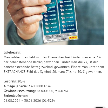
i
i
i
Diama
nz
r
n aus?
10-
a
l
z
n
n
n
I
+6
nt 7
a
m
N
Euro-
h
e
n
n
n
h
hl
al
Wolke
o
Lose
l
n
+7
z
z
z
r
e
s
7
r
e
20-
a
a
a
T
G
n
c
m
+8
n
X20
Euro-
h
h
h
r
l
h
al
Lose
l
l
l
Q
e
ü
Platin
ei
+9
+10
s
e
e
e
u
f
c
7
n
c
n
n
n
o
f
k
h
Spielregeln:
S
t
e
s
Man rubbelt das Feld mit den Diamanten frei. Findet man eine 7, ist
Q
Q
Q
ei
y
e
r
-
der nebenstehende Betrag gewonnen. Findet man die 77, ist der
u
u
u
n
st
n
b
T
danebenstehende Betrag zweimal gewonnen. Findet man unter dem
o
o
o
e
S
EXTRACHANCE-Feld das Symbol „Diamant 7“, sind 50,-€ gewonnen.
il
i
t
t
t
m
y
a
p
Lospreis:
20,- €
e
e
e
s
st
n
p
Auflage je Serie:
2.400.000 Lose
n
n
n
c
e
z
Gewinnausschüttung:
28.800.000,- € (60 %)
h
m
Serienlaufzeiten:
06.08.2024 – 30.06.2026 (01-529)
ei
s
n