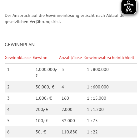
c
h
S
ei
Der Anspruch auf die Gewinneinlösung erlischt nach Ablauf der
p
gesetzlichen Verjährungsfrist.
n
ie
la
S
n
p
GEWINNPLAN
le
ie
it
la
Gewinnklasse
Gewinn
Anzahl/Lose
Gewinnwahrscheinlichkeit
u
n
1
1.000.000,-
3
1 : 800.000
n
le
€
g
it
2
50.000,- €
4
1 : 600.000
u
G
n
e
3
1.000,- €
160
1 : 15.000
g
w
4
200,- €
2.000
1 : 1.200
i
G
n
5
100,- €
32.000
1 : 75
e
n
w
6
50,- €
110.880
1 : 22
z
i