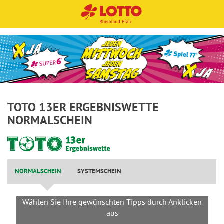
Quicktipp
Spie
Spie
Online
Sp
S
Spie
TOT
Spiel 77
News
Stiftungs
Portrait
Hofsänge
Q
Za
Stati
Stati
Stati
TOT
Angebot
SiegerCh
Sonderau
KultDING
Spielberic
Termine
NORMALSCHEIN
NORMALSCHEIN
SPIELSCHEIN
BINGO!-LOS
SPIELSCHEIN
spielen
+2
+3
+4
+5
lanl
lanl
spielen
iel
pi
lanl
O
GlüXmagazin
portrait
r
u
hle
stik
stik
stike
O
in der
ance
slosunge
hte
SUPER 6
Termine
Kontakt
eitu
eitu
Welche
anl
el
eitu
6aus
ot
n
en
en
n
13er
Annahme
n
SYSTEMSCHEIN
SYSTEMSCHEIN
Rubbellose
Stiftungs
plus 5
und
ng
ng
eit
er
ng
45
e
&
Erge
stelle
Dauerschein
Typ
Einsatz
F
T
T
kann ich
TOTO 13ER ERGEBNISWETTE
SUPERDING
auftrag
Formular
un
kl
Aus
n
Qu
bnis
online
e
r
r
1-
Anzahl Lose
spielen?
Quicktipp
Dauerschein
NORMALSCHEIN
Zahl
Zahl
Zahl
e
g
är
wahl
ot
wett
h
e
e
Euro-
spielen
+1
Übersi
Gremien
en
en
en
Wie
u
wett
en
e
+2
+3
+4
+5
l
f
ff
Lose
Jackpot-
funk
cht
Dauerschein
Projekte
&
&
&
n
e
Tippen
G
e
f
e
tioni
+2
Jäger
2-
Sie den
Spendena
Quo
Quo
Quo
Golde
g
Welche
ert
e
n
e
r
Jackpot-
Spielau
Quicktipp
Euro-
Spiele
die
ktion
ten
ten
ten
ne 7
sgang
spielen
+3
w
d
r
b
NORMALSCHEIN
SYSTEMSCHEIN
Jäger
gehen
Glüc
Lose
von 13
+7
+10
+14
G
mit
ksSp
Quicktipp
Heiße
i
e
b
il
Fußball
G
G
G
dem
irale
5-
e
spielen
+4
spielen
7
n
Z
il
a
torreich
?
e
e
e
+8
+12
+16
Wählen Sie Ihre gewünschten Tipps durch Anklicken
Euro-
wi
N
sten
n
a
a
n
w
w
X50
w
aus
Unents
Lose
+5
n
o
z
h
n
z
chiede