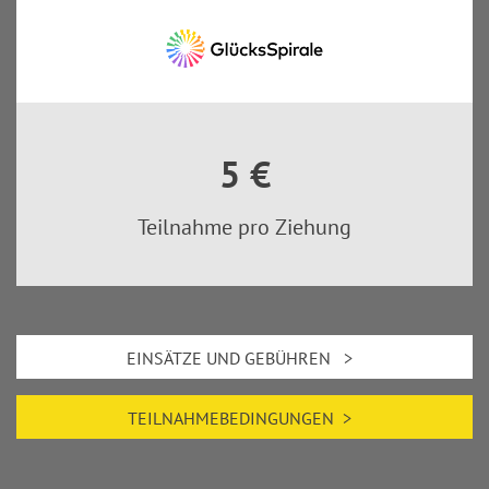
5 €
Teilnahme pro Ziehung
EINSÄTZE UND GEBÜHREN
>
TEILNAHMEBEDINGUNGEN
>