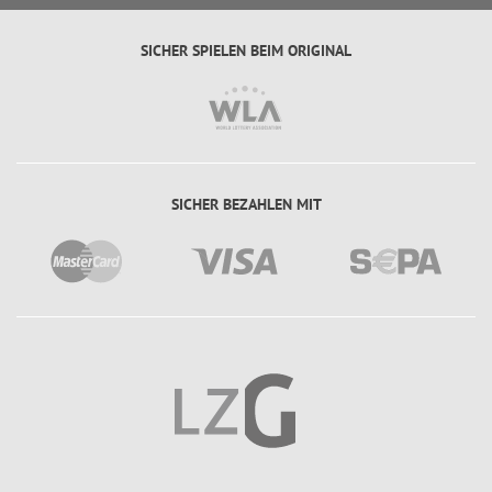
SICHER SPIELEN BEIM ORIGINAL
SICHER BEZAHLEN MIT