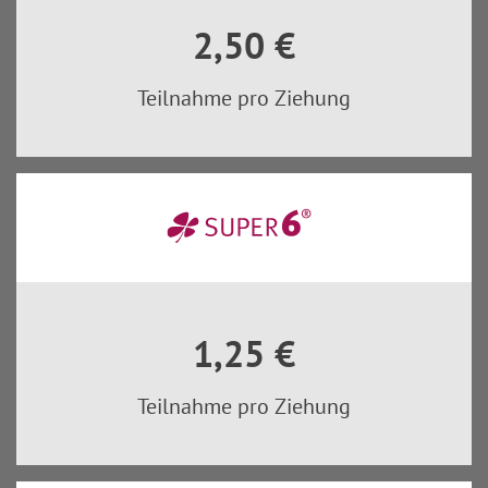
2,50 €
Teilnahme pro Ziehung
1,25 €
Teilnahme pro Ziehung