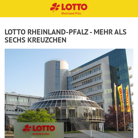
LOTTO RHEINLAND-PFALZ - MEHR ALS
Quicktipp
Spie
Spie
Online
Sp
S
Spie
TOT
Spiel 77
News
Stiftungs
Portrait
Hofsänge
Q
Za
Stati
Stati
Stati
TOT
Angebot
SiegerCh
Sonderau
KultDING
Spielberic
Termine
NORMALSCHEIN
NORMALSCHEIN
SPIELSCHEIN
BINGO!-LOS
SPIELSCHEIN
spielen
SECHS KREUZCHEN
+2
+3
+4
+5
lanl
lanl
spielen
iel
pi
lanl
O
GlüXmagazin
portrait
r
u
hle
stik
stik
stike
O
in der
ance
slosunge
hte
SUPER 6
Termine
Kontakt
eitu
eitu
Welche
anl
el
eitu
6aus
ot
n
en
en
n
13er
Annahme
n
SYSTEMSCHEIN
SYSTEMSCHEIN
Rubbellose
Stiftungs
plus 5
und
ng
ng
eit
er
ng
45
e
&
Erge
stelle
Dauerschein
Typ
Einsatz
F
T
T
kann ich
SUPERDING
auftrag
Formular
un
kl
Aus
n
Qu
bnis
online
e
r
r
1-
Anzahl Lose
spielen?
Quicktipp
Dauerschein
Zahl
Zahl
Zahl
e
g
är
wahl
ot
wett
h
e
e
Euro-
spielen
+1
Übersi
Gremien
en
en
en
Wie
u
wett
en
e
+2
+3
+4
+5
l
f
ff
Lose
Jackpot-
funk
cht
Dauerschein
Projekte
&
&
&
n
e
Tippen
G
e
f
e
tioni
+2
Jäger
2-
Sie den
Spendena
Quo
Quo
Quo
Golde
g
Welche
ert
e
n
e
r
Jackpot-
Spielau
Quicktipp
Euro-
Spiele
die
ktion
ten
ten
ten
ne 7
sgang
spielen
+3
w
d
r
b
Jäger
gehen
Glüc
Lose
von 13
+7
+10
+14
G
mit
ksSp
Quicktipp
Heiße
i
e
b
il
Fußball
G
G
G
dem
irale
5-
e
spielen
+4
spielen
7
n
Z
il
a
torreich
?
e
e
e
+8
+12
+16
Euro-
wi
N
sten
n
a
a
n
w
w
X50
w
Unents
Lose
+5
n
o
z
h
n
z
chiede