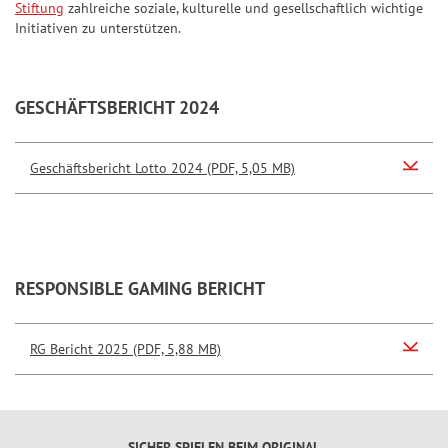
p
Stiftung
zahlreiche soziale, kulturelle und gesellschaftlich wichtige
Initiativen zu unterstützen.
la
n
GESCHÄFTSBERICHT 2024
Geschäftsbericht Lotto 2024 (PDF, 5,05 MB)
RESPONSIBLE GAMING BERICHT
RG Bericht 2025 (PDF, 5,88 MB)
SICHER SPIELEN BEIM ORIGINAL