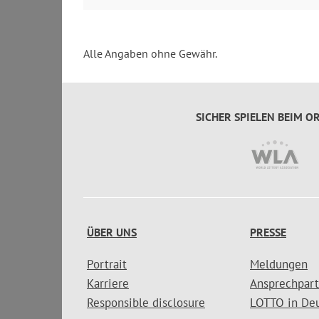
Alle Angaben ohne Gewähr.
SICHER SPIELEN BEIM O
ÜBER UNS
PRESSE
Portrait
Meldungen
Karriere
Ansprechpart
Responsible disclosure
LOTTO in De