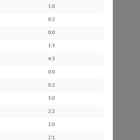
1:0
0:2
0:0
1:3
4:3
0:0
0:2
3:0
2:2
2:0
2:1