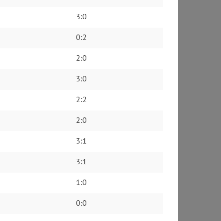
3:0
0:2
2:0
3:0
2:2
2:0
3:1
3:1
1:0
0:0