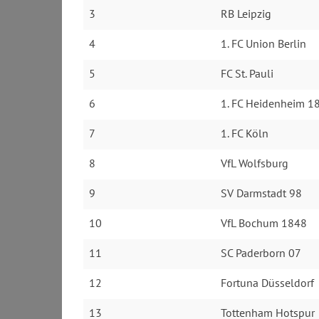
3
RB Leipzig
4
1. FC Union Berlin
5
FC St. Pauli
6
1. FC Heidenheim 1
7
1. FC Köln
8
VfL Wolfsburg
9
SV Darmstadt 98
10
VfL Bochum 1848
11
SC Paderborn 07
12
Fortuna Düsseldorf
13
Tottenham Hotspur