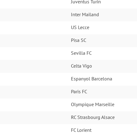
Juventus Turin
Inter Mailand
US Lecce
Pisa SC
Sevilla FC
Celta Vigo
Espanyol Barcelona
Paris FC
Olympique Marseille
RC Strasbourg Alsace
FC Lorient