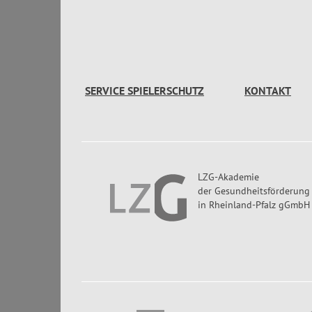
SERVICE SPIELERSCHUTZ
KONTAKT
LZG-Akademie
der Gesundheitsförderung
in Rheinland-Pfalz gGmbH