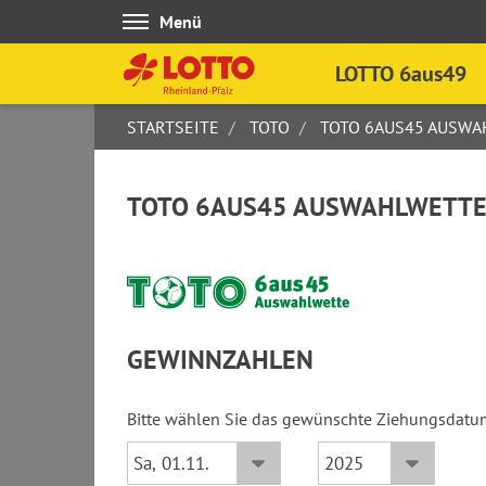
Menü
LOTTO 6aus49
Alles rund um LOTTO Rheinland-Pfalz
STARTSEITE
TOTO
TOTO 6AUS45 AUSWA
Sponsoring
Mainzer Ho
Portrait
Quicktipp spielen
Spie
Spie
Onli
Spie
Spie
Spie
TOTO
Spie
New
Stift
Portr
Hofs
NORMALSCHEIN
NORMALSCHEIN
SPIELSCHEIN
SPIELSCHEIN
BINGO!-LOS
Pressemeldungen
Karriere
+1
+2
+3
+4
+5
Welche 
Wie fun
Welche 
GlüXma
TOTO 6AUS45 AUSWAHLWETT
Meldungen
Unents
Zahl
Zahl
Gewi
Zahl
SUPE
Stif
Term
Ü
Ausbildung
Responsible disclosure
SYSTEMSCHEIN
SYSTEMSCHEIN
Dauerschein
N
Annahmestellensuche, Gewinnanfrage, Kundenkarte uvm.
Ansprechpartner
G
Typ
Einsatz
Stellenangebote
Anzahl Lose
G
G
G
SUPERDING
Grem
S
Dauerschein
Annahmestellensuche
H
LOTTO in Deutschland
Quicktipp spielen
+1
+2
+3
+4
+5
Q
Q
Q
S
Gewinnanfrage
X
Spen
Dauerschein
Jackpot-Jäger
+1
+2
+3
+4
+5
Infoscore
G
+6
+7
+8
+9
+10
GEWINNZAHLEN
D
Quicktipp spielen
Kundenkarte
Einfach, immer und überall mitspielen
Q
Jackpot-Jäger
W
+4
+7
+10
+14
ABO-Spiel
Quicktipp spielen
S
Bitte wählen Sie das gewünschte Ziehungsdatu
X
Maßnahmen, Wirksamkeit und Spielersperren
+4
+8
+12
+16
Tippgemeinschaft
P