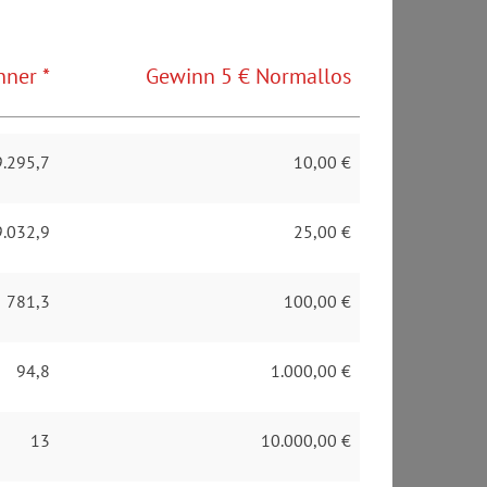
GISTRIEREN
nner *
Gewinn 5 € Normallos
9.295,7
10,00 €
9.032,9
25,00 €
781,3
100,00 €
94,8
1.000,00 €
13
10.000,00 €