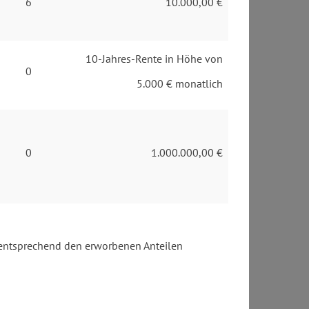
6
10.000,00 €
10-Jahres-Rente in Höhe von
0
5.000 € monatlich
0
1.000.000,00 €
 entsprechend den erworbenen Anteilen