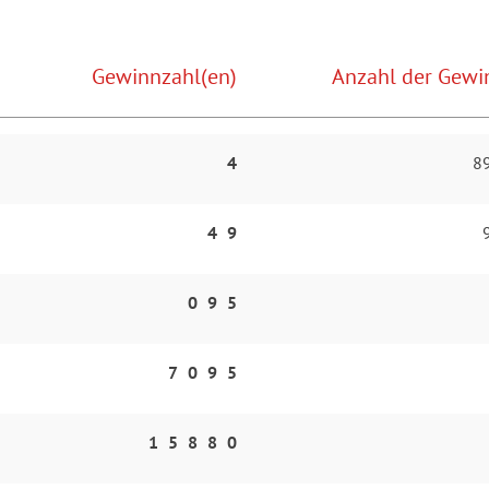
JETZT RE
Gewinnzahl(en)
Anzahl der Gewi
4
8
4
9
0
9
5
7
0
9
5
1
5
8
8
0