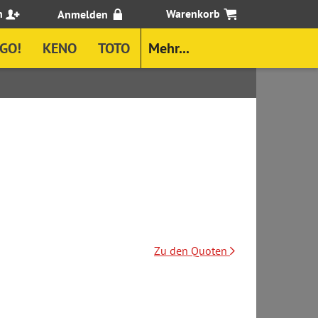
n
Warenkorb
Anmelden
chfolgenden Felder aus,
GO!
KENO
TOTO
Mehr...
eangebot nutzen können.
-Stiftung
Aktuelles
Zusatzlotterien
telle
e
32
50
540.000
300.000
EUR
EUR
MIO
MIO
EUR
EUR
Diesen Sonntag im Jackpot
Diesen Samstag im Jackpot
JETZT SPIELEN
JETZT SPIELEN
Diesen Freitag im Jackpot
Diesen Samstag im Jackpot
ELDEN
JETZT MITSPIELEN
JETZT MITSPIELEN
JETZT SPIELEN
JETZT SPIELEN
Gewinnklasse 1, Chance rd. 1:1,6 Mio., ab 18 Jahren
Gewinnklasse 1, Chance rd. 1:1,3 Mio, ab 18 Jahren
Passwort vergessen?
Zu den Quoten
Gewinnklasse 1, Chance rd. 1:140 Mio., ab 18 Jahren
Gewinnklasse 1, Chance rd. 1:140 Mio., ab 18 Jahren
 hier registrieren!