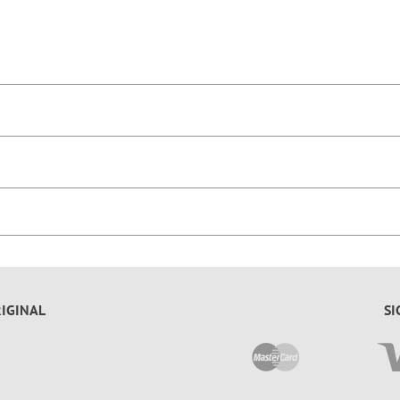
RIGINAL
SI