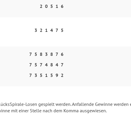
2
0
5
1
6
3
2
1
4
7
5
7
5
8
3
8
7
6
7
5
7
4
8
4
7
7
3
5
1
5
9
2
lücksSpirale-Losen gespielt werden. Anfallende Gewinne werden
winne mit einer Stelle nach dem Komma ausgewiesen.