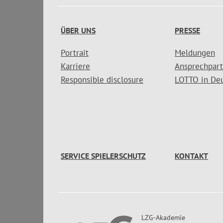
ÜBER UNS
PRESSE
Portrait
Meldungen
Karriere
Ansprechpart
Responsible disclosure
LOTTO in De
SERVICE SPIELERSCHUTZ
KONTAKT
LZG-Akademie