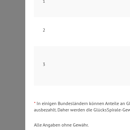
1
2
3
*
In einigen Bundesländern können Anteile an G
ausbezahlt. Daher werden die GlücksSpirale-Ge
Alle Angaben ohne Gewähr.