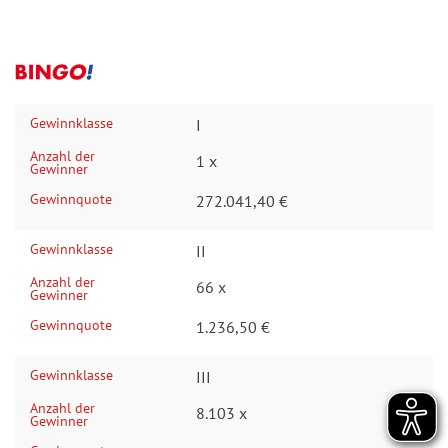
i
i
i
Diama
nz
r
n aus?
10-
a
l
z
n
n
n
I
+6
nt 7
a
m
N
Euro-
h
e
n
n
n
h
hl
al
Wolke
o
Lose
l
n
+7
z
z
z
r
e
s
7
r
e
20-
a
a
a
T
G
n
c
m
+8
n
X20
Euro-
Gewinnklasse
I
h
h
h
r
l
h
al
Lose
l
l
l
Q
e
ü
Platin
Anzahl der
1 x
ei
+9
+10
s
Gewinner
e
e
e
u
f
c
7
n
c
Gewinnquote
n
n
n
272.041,40 €
o
f
k
h
S
t
e
s
Q
Q
Q
ei
y
Gewinnklasse
II
e
r
-
u
u
u
n
st
n
b
T
Anzahl der
66 x
o
o
o
Gewinner
e
S
il
i
t
t
t
m
y
Gewinnquote
1.236,50 €
a
p
e
e
e
s
st
n
p
n
n
n
c
e
Gewinnklasse
III
z
h
m
Anzahl der
8.103 x
ei
Gewinner
s
n