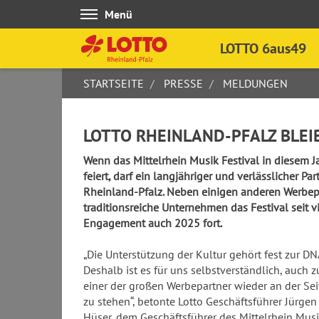
Menü
LOTTO 6aus49
Alles rund um LOTTO Rheinland-Pfalz
STARTSEITE
PRESSE
MELDUNGEN
Sponsoring
Mainzer Ho
Portrait
Quicktipp spielen
Spie
Spie
Onli
Spie
Spie
Spie
TOTO
Spie
New
Stift
Portr
Hofs
NORMALSCHEIN
NORMALSCHEIN
SPIELSCHEIN
SPIELSCHEIN
BINGO!-LOS
Pressemeldungen
Karriere
+1
+2
+3
+4
+5
Welche 
Wie fun
Welche 
GlüXma
LOTTO RHEINLAND-PFALZ BLEI
Meldungen
Unents
Zahl
Zahl
Gewi
Zahl
SUPE
Stif
Term
Ü
Ausbildung
Responsible disclosure
SYSTEMSCHEIN
SYSTEMSCHEIN
Dauerschein
N
Annahmestellensuche, Gewinnanfrage, Kundenkarte uvm.
Wenn das Mittelrhein Musik Festival in diesem J
Ansprechpartner
G
Typ
Einsatz
Stellenangebote
Anzahl Lose
G
G
G
feiert, darf ein langjähriger und verlässlicher Par
SUPERDING
Grem
S
Dauerschein
Annahmestellensuche
H
LOTTO in Deutschland
Rheinland-Pfalz. Neben einigen anderen Werbepa
Quicktipp spielen
+1
+2
+3
+4
+5
Q
Q
Q
S
traditionsreiche Unternehmen das Festival seit v
Gewinnanfrage
X
Spen
Dauerschein
Jackpot-Jäger
+1
+2
+3
+4
+5
Infoscore
Engagement auch 2025 fort.
G
+6
+7
+8
+9
+10
D
Quicktipp spielen
Kundenkarte
Einfach, immer und überall mitspielen
Q
Jackpot-Jäger
„Die Unterstützung der Kultur gehört fest zur DN
W
+4
+7
+10
+14
ABO-Spiel
Quicktipp spielen
S
Deshalb ist es für uns selbstverständlich, auch 
X
einer der großen Werbepartner wieder an der Sei
Maßnahmen, Wirksamkeit und Spielersperren
+4
+8
+12
+16
Tippgemeinschaft
zu stehen“, betonte Lotto Geschäftsführer Jürge
P
Hüser, dem Geschäftsführer des Mittelrhein Musik