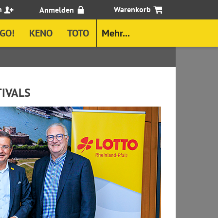
n
Warenkorb
Anmelden
chfolgenden Felder aus,
GO!
KENO
TOTO
Mehr...
eangebot nutzen können.
-Stiftung
Aktuelles
Zusatzlotterien
telle
e
TIVALS
10
50
540.000
EUR
MIO
MIO
EUR
EUR
Diesen Sonntag im Jackpot
JETZT SPIELEN
Diesen Dienstag im Jackpot
Diesen Samstag im Jackpot
ELDEN
JETZT MITSPIELEN
JETZT MITSPIELEN
JETZT SPIELEN
JETZT SPIELEN
Gewinnklasse 1, Chance rd. 1:1,3 Mio, ab 18 Jahren
Passwort vergessen?
Gewinnklasse 1, Chance rd. 1:140 Mio., ab 18 Jahren
Gewinnklasse 1, Chance rd. 1:140 Mio., ab 18 Jahren
 hier registrieren!