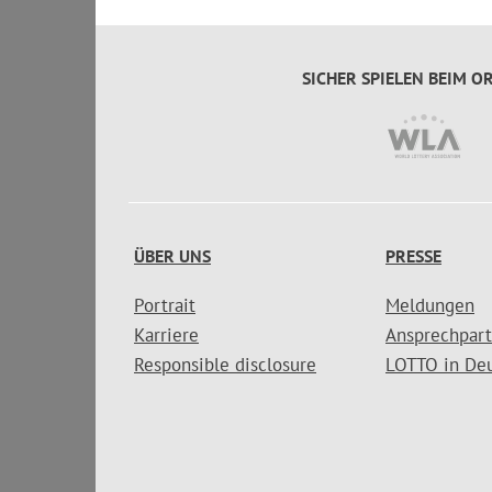
SICHER SPIELEN BEIM O
ÜBER UNS
PRESSE
Portrait
Meldungen
Karriere
Ansprechpart
Responsible disclosure
LOTTO in De