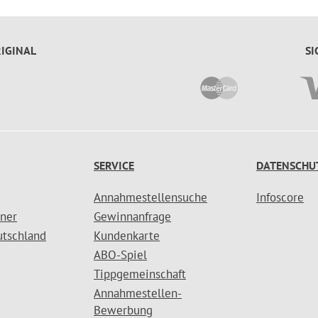
RIGINAL
SI
SERVICE
DATENSCHU
Annahmestellensuche
Infoscore
ner
Gewinnanfrage
utschland
Kundenkarte
ABO-Spiel
Tippgemeinschaft
Annahmestellen-
Bewerbung