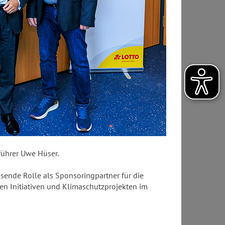
GISTRIEREN
führer Uwe Hüser.
ssende Rolle als Sponsoringpartner für die
en Initiativen und Klimaschutzprojekten im