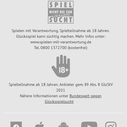
p
la
n
Spielen mit Verantwortung. Spielteilnahme ab 18 Jahren.
Glücksspiel kann süchtig machen. Mehr Infos unter:
www.spielen-mit-verantwortung.de
Tel. 0800 1372700 (kostenfrei)
Spielteilnahme ab 18 Jahren. Anbieter gem. §9 Abs. 8 GlüStV
2021
Nähere Informationen unter
Bundesweit gegen
Glücksspielsucht