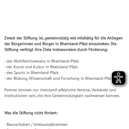
i
i
i
Diama
nz
r
n aus?
10-
a
l
z
n
n
n
I
+6
nt 7
a
m
N
Euro-
h
e
n
n
n
h
hl
al
Wolke
o
Lose
l
n
+7
z
z
z
r
e
s
7
r
e
20-
a
a
a
T
G
n
c
m
+8
n
X20
Euro-
h
h
h
r
l
Zweck der Stiftung ist, gemeinnützig wie mildtätig für die Anliegen
h
al
Lose
l
l
l
Q
e
ü
der Bürgerinnen und Bürger in Rheinland-Pfalz einzutreten. Die
Platin
ei
+9
+10
s
Stiftung verfolgt ihre Ziele insbesondere durch Förderung:
e
e
e
u
f
c
7
n
c
n
n
n
o
f
k
- des Wohlfahrtswesens in Rheinland-Pfalz
h
S
t
e
s
- der Kunst und Kultur in Rheinland-Pfalz
Q
Q
Q
ei
y
e
r
-
- des Sports in Rheinland-Pfalz
u
u
u
n
st
- der Bildung, Wissenschaft und Forschung in Rheinland-Pfalz
n
b
T
o
o
o
e
S
il
i
Partner können nur rheinland-pfälzische Vereine, Verbände und
t
t
t
m
y
a
p
Institutionen sein, die ihre Gemeinnützigkeit nachweisen können.
e
e
e
s
st
n
p
n
n
n
c
e
z
Was die Stiftung nicht fördert:
h
m
ei
s
- Bauvorhaben / Umbaumaßnahmen
n