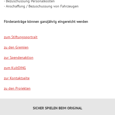
c
- Bezuschussung Personalkosten
h
- Anschaffung / Bezuschussung von Fahrzeugen
S
ei
p
n
ie
Förderanträge können ganzjährig eingereicht werden
la
S
n
p
zum Stiftungsportrait
le
ie
it
la
zu den Gremien
u
n
zur Spendenaktion
n
le
g
it
zum KultDING
u
G
zur Kontaktseite
n
e
g
w
zu den Projekten
i
G
n
e
n
w
SICHER SPIELEN BEIM ORIGINAL
z
i