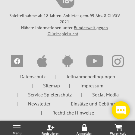
Spielteilnahme ab 18 Jahren. Anbieter gem. §9 Abs. 8 GlüStV
2021
Nähere Informationen unter
Bundesweit gegen
Glücksspielsucht
Datenschutz
Teilnahmebedingungen
Sitemap
Impressum
Service Spielerschutz
Social Media
Newsletter
Einsätze und Gebühren
Rechtliche Hinweise
Registrieren
Anmelden
Warenkorb