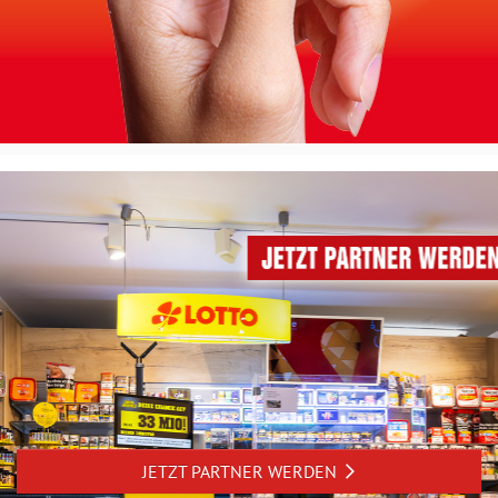
JETZT PARTNER WERDEN