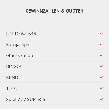
la
ie
QUOTEN
n
l
Ziehung vom:
GEWINNZAHLEN & QUOTEN
p
QUOTEN
Ziehung vom:
GEWINNPRÜFUNG
la
n
QUOTEN
Ziehung vom:
GEWINNPRÜFUNG
JETZT SPIELEN
15
23
24
36
44
49
0
LOTTO 6aus49
QUOTEN
Ziehung vom:
GEWINNPRÜFUNG
JETZT SPIELEN
2 aus
12
Eurojackpot
GlücksSpirale
3
17
30
35
43
1
12
QUOTEN
Ziehung vom:
GEWINNPRÜFUNG
JETZT SPIELEN
GWK 1
2
GlücksSpirale
GWK 2
78
QUOTEN
Ziehung vom:
GEWINNPRÜFUNG
JETZT SPIELEN
GWK 3
805
6
8
12
13
14
18
19
21
22
27
35
BINGO!
GWK 4
5385
QUOTEN
Ziehung vom:
GEWINNPRÜFUNG
JETZT SPIELEN
39
40
44
45
53
60
62
64
69
71
73
GWK 5
36369
11
12
14
16
18
22
25
27
32
35
40
KENO
TOTO 13er Ergebniswette
GWK 6
665105
GEWINNPRÜFUNG
JETZT SPIELEN
41
44
48
49
56
58
65
67
70
480500
0
1
1
0
1
1
2
2
2
1
2
TOTO
GWK 7
4268463
1
2
JETZT SPIELEN
8367358
Spiel 77 / SUPER 6
55573
SIEGER
CHANCE
QUOTEN
GWK 1
02362