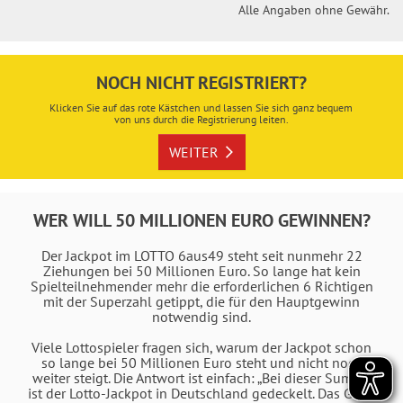
495224
Alle Angaben ohne Gewähr.
68881
GWK 2
637472
JETZT SPIELEN
GWK 3
8928503
0281585
TOTO 6aus45 Auswahlwette
NOCH NICHT REGISTRIERT?
6149796
Klicken Sie auf das rote Kästchen und lassen Sie sich ganz bequem
1
4
19
38
41
43
21
von uns durch die Registrierung leiten.
WEITER
WER WILL 50 MILLIONEN EURO GEWINNEN?
Der Jackpot im LOTTO 6aus49 steht seit nunmehr 22
Ziehungen bei 50 Millionen Euro. So lange hat kein
Spielteilnehmender mehr die erforderlichen 6 Richtigen
mit der Superzahl getippt, die für den Hauptgewinn
notwendig sind.
Viele Lottospieler fragen sich, warum der Jackpot schon
so lange bei 50 Millionen Euro steht und nicht noch
weiter steigt. Die Antwort ist einfach: „Bei dieser Summe
ist der Lotto-Jackpot in Deutschland gedeckelt. Das Geld,