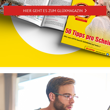
HIER GEHT ES ZUM GLÜXMAGAZIN