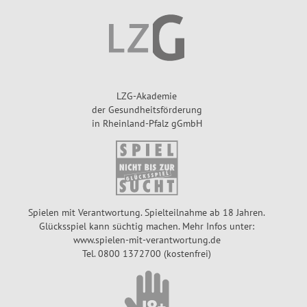
LZG-Akademie
der Gesundheitsförderung
in Rheinland-Pfalz gGmbH
Spielen mit Verantwortung. Spielteilnahme ab 18 Jahren.
Glücksspiel kann süchtig machen. Mehr Infos unter:
www.spielen-mit-verantwortung.de
Tel. 0800 1372700 (kostenfrei)