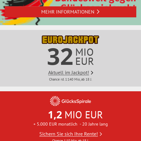
h
m
ei
s
MEHR INFORMATIONEN
n
c
h
S
ei
p
n
ie
32
MIO
la
S
n
EUR
p
le
ie
Aktuell im Jackpot!
+3
+7
+10
+14
it
la
Chance rd. 1:140 Mio, ab 18 J.
u
n
n
le
g
it
u
G
1,2
MIO EUR
n
e
g
w
+ 5.000 EUR monatlich ‑ 20 Jahre lang
i
G
Sichern Sie sich Ihre Rente!
n
e
Chance 1:10 Mio, ab 18 J.